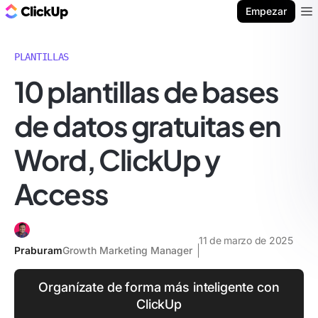
ClickUp Blog
Empezar
Ope
PLANTILLAS
10 plantillas de bases
de datos gratuitas en
Word, ClickUp y
Access
11 de marzo de 2025
Praburam
Growth Marketing Manager
Organízate de forma más inteligente con
ClickUp