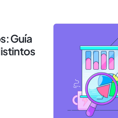
s: Guía
istintos