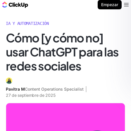
ClickUp Blog
Empezar
Ope
IA Y AUTOMATIZACIÓN
Cómo [y cómo no]
usar ChatGPT para las
redes sociales
Pavitra M
Content Operations Specialist
27 de septiembre de 2025