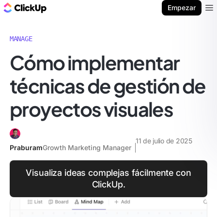
ClickUp Blog
Empezar
Ope
MANAGE
Cómo implementar
técnicas de gestión de
proyectos visuales
11 de julio de 2025
Praburam
Growth Marketing Manager
Visualiza ideas complejas fácilmente con
ClickUp.