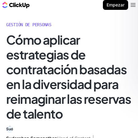
ClickUp Blog
Empezar
Ope
GESTIÓN DE PERSONAS
Cómo aplicar
estrategias de
contratación basadas
en la diversidad para
reimaginar las reservas
de talento