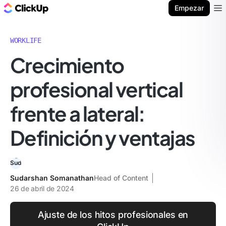
ClickUp Blog
Empezar
Ope
WORKLIFE
Crecimiento
profesional vertical
frente a lateral:
Definición y ventajas
Sudarshan Somanathan
Head of Content
26 de abril de 2024
Ajuste de los hitos profesionales en