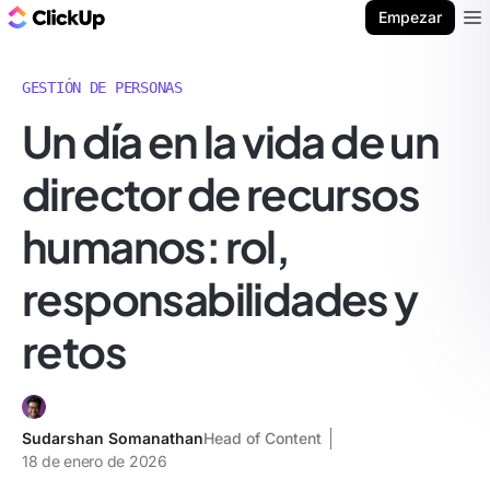
ClickUp Blog
Empezar
Ope
GESTIÓN DE PERSONAS
Un día en la vida de un
director de recursos
humanos: rol,
responsabilidades y
retos
Sudarshan Somanathan
Head of Content
18 de enero de 2026