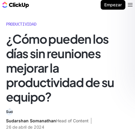
ClickUp Blog
Empezar
Ope
PRODUCTIVIDAD
¿Cómo pueden los
días sin reuniones
mejorar la
productividad de su
equipo?
Sudarshan Somanathan
Head of Content
26 de abril de 2024