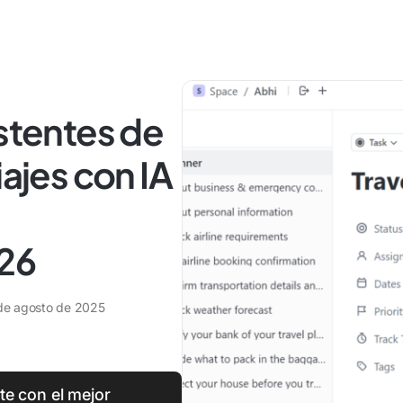
istentes de
iajes con IA
26
de agosto de 2025
te con el mejor