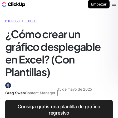
ClickUp Blog
Empezar
Ope
MICROSOFT EXCEL
¿Cómo crear un
gráfico desplegable
en Excel? (Con
Plantillas)
15 de mayo de 2025
Greg Swan
Content Manager
Consiga gratis una plantilla de gráfico
regresivo