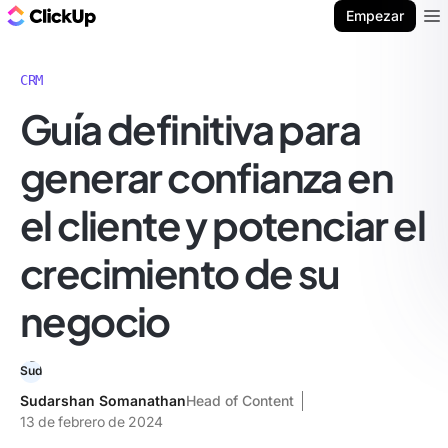
ClickUp Blog
Empezar
Ope
CRM
Guía definitiva para
generar confianza en
el cliente y potenciar el
crecimiento de su
negocio
Sudarshan Somanathan
Head of Content
13 de febrero de 2024