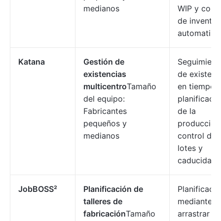
medianos
WIP y comp
de inventar
automatiza
Katana
Gestión de
Seguimient
existencias
de existenc
multicentro
Tamaño
en tiempo r
del equipo:
planificaci
Fabricantes
de la
pequeños y
producción
medianos
control de
lotes y
caducidade
JobBOSS²
Planificación de
Planificaci
talleres de
mediante
fabricación
Tamaño
arrastrar y