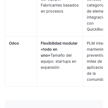
Fabricantes basados
categoriza
en procesos
de element
integración
con
QuickBooks
Odoo
Flexibilidad modular
PLM integr
«todo en
mantenimie
uno»
Tamaño del
preventivo 
equipo: startups en
miles de
expansión
aplicacione
de la
comunidad.