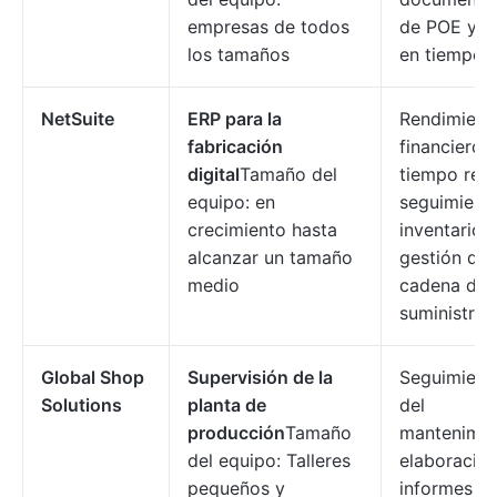
empresas de todos
de POE y c
los tamaños
en tiempo r
NetSuite
ERP para la
Rendimient
fabricación
financiero 
digital
Tamaño del
tiempo real
equipo: en
seguimient
crecimiento hasta
inventario 
alcanzar un tamaño
gestión de 
medio
cadena de
suministro.
Global Shop
Supervisión de la
Seguimient
Solutions
planta de
del
producción
Tamaño
mantenimie
del equipo: Talleres
elaboració
pequeños y
informes s