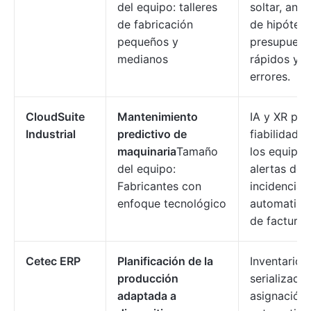
del equipo: talleres
soltar, análi
de fabricación
de hipótesi
pequeños y
presupuest
medianos
rápidos y s
errores.
CloudSuite
Mantenimiento
IA y XR par
Industrial
predictivo de
fiabilidad d
maquinaria
Tamaño
los equipos
del equipo:
alertas de
Fabricantes con
incidencias
enfoque tecnológico
automatiza
de facturas
Cetec ERP
Planificación de la
Inventario
producción
serializado,
adaptada a
asignación