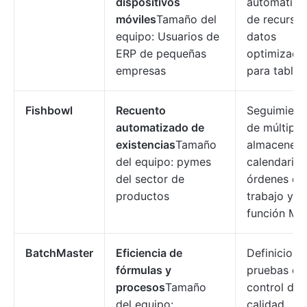
dispositivos
automatiza
móviles
Tamaño del
de recursos
equipo: Usuarios de
datos
ERP de pequeñas
optimizado
empresas
para tablet
Fishbowl
Recuento
Seguimient
automatizado de
de múltiple
existencias
Tamaño
almacenes,
del equipo: pymes
calendarios
del sector de
órdenes de
productos
trabajo y
función MR
BatchMaster
Eficiencia de
Definicione
fórmulas y
pruebas de
procesos
Tamaño
control de
del equipo:
calidad,