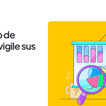
o de
igile sus