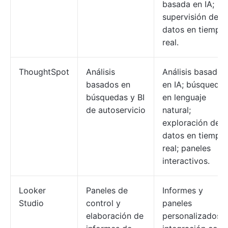
basada en IA;
supervisión de
datos en tiempo
real.
ThoughtSpot
Análisis
Análisis basados
basados en
en IA; búsqueda
búsquedas y BI
en lenguaje
de autoservicio
natural;
exploración de
datos en tiempo
real; paneles
interactivos.
Looker
Paneles de
Informes y
Studio
control y
paneles
elaboración de
personalizados;