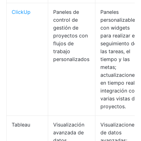
ClickUp
Paneles de
Paneles
control de
personalizables
gestión de
con widgets
proyectos con
para realizar el
flujos de
seguimiento de
trabajo
las tareas, el
personalizados
tiempo y las
metas;
actualizaciones
en tiempo real;
integración con
varias vistas de
proyectos.
Tableau
Visualización
Visualizaciones
avanzada de
de datos
datos
avanzadas;