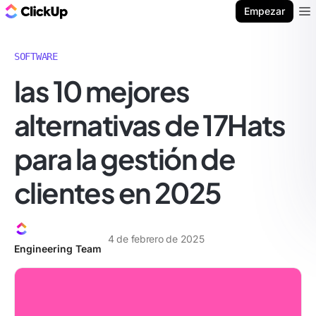
ClickUp Blog
Empezar
Ope
SOFTWARE
las 10 mejores
alternativas de 17Hats
para la gestión de
clientes en 2025
4 de febrero de 2025
Engineering Team