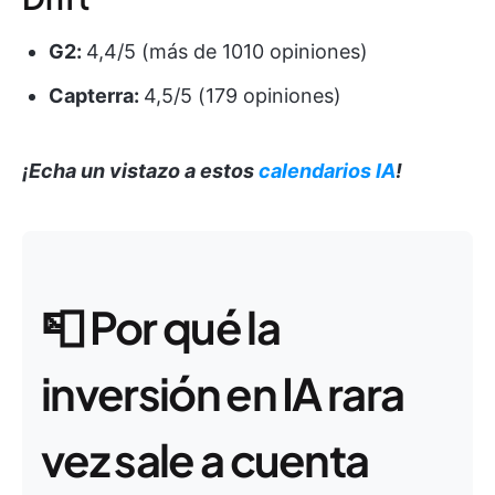
G2:
4,4/5 (más de 1010 opiniones)
Capterra:
4,5/5 (179 opiniones)
¡Echa un vistazo a estos
calendarios IA
!
📮
Por qué la
inversión en IA rara
vez sale a cuenta