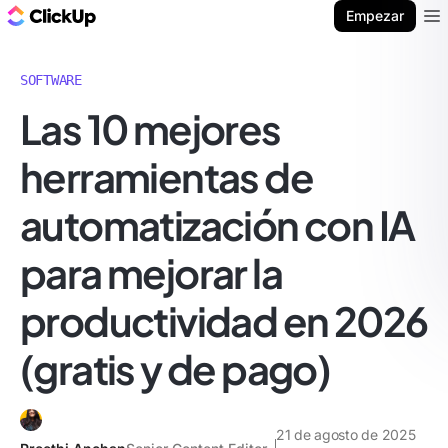
ClickUp Blog
Empezar
Ope
SOFTWARE
Las 10 mejores
herramientas de
automatización con IA
para mejorar la
productividad en 2026
(gratis y de pago)
21 de agosto de 2025