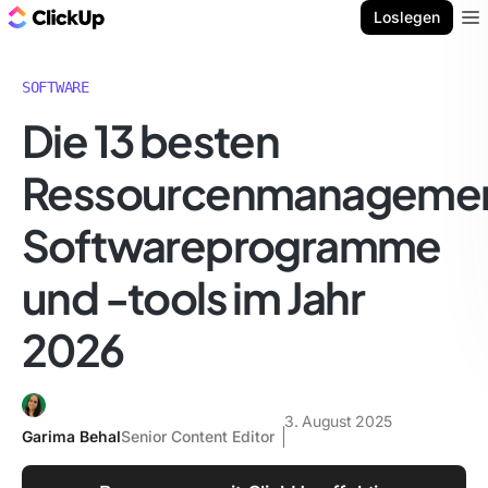
ClickUp Blog
Loslegen
Ope
SOFTWARE
Die 13 besten
Ressourcenmanageme
Softwareprogramme
und -tools im Jahr
2026
3. August 2025
Garima Behal
Senior Content Editor