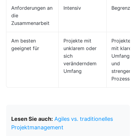
Anforderungen an
Intensiv
Begrenzt
die
Zusammenarbeit
Am besten
Projekte mit
Projekte
geeignet für
unklarem oder
mit klarem
sich
Umfang
veränderndem
und
Umfang
strengen
Prozessen
Lesen Sie auch:
Agiles vs. traditionelles
Projektmanagement