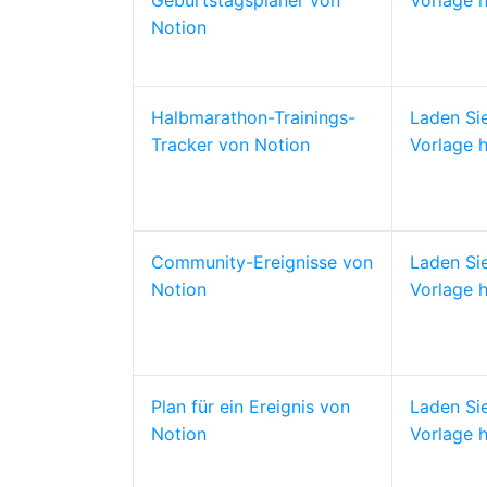
Geburtstagsplaner von
Vorlage h
Notion
Halbmarathon-Trainings-
Laden Si
Tracker von Notion
Vorlage h
Community-Ereignisse von
Laden Si
Notion
Vorlage h
Plan für ein Ereignis von
Laden Si
Notion
Vorlage h