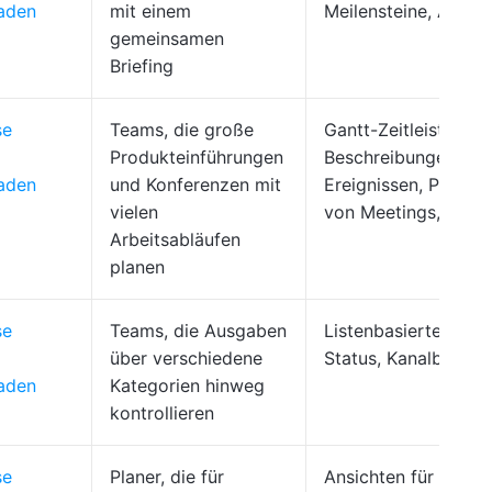
laden
mit einem
Meilensteine, Anhän
gemeinsamen
Briefing
se
Teams, die große
Gantt-Zeitleisten,
Produkteinführungen
Beschreibungen von
laden
und Konferenzen mit
Ereignissen, Protoko
vielen
von Meetings, Aufg
Arbeitsabläufen
planen
se
Teams, die Ausgaben
Listenbasierte Ausg
über verschiedene
Status, Kanalbudget
laden
Kategorien hinweg
kontrollieren
se
Planer, die für
Ansichten für Listen