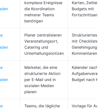
komplexe Ereignisse
Karten, Zeitleisten 
laden
die Koordination
Budgets mit
mehrerer Teams
Fortschrittsanzeige
benötigen
se
Planer zentralisieren
Strukturiertes Dok
Veranstaltungsort,
mit Checklisten,
laden
Catering und
Genehmigungen un
Unterhaltungsnotizen
Kommentaren
se
Marketer, die eine
Kalender nach Kanal
strukturierte Aktion
Aufgabenverantwort
laden
per E-Mail und in
Budget nach Kanal
sozialen Medien
planen
se
Teams, die tägliche
Vorlage für Aufgabe