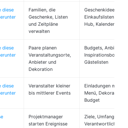
e diese
Familien, die
Geschenkideen,
erunter
Geschenke, Listen
Einkaufslisten, Reze
und Zeitpläne
Hub, Kalender
verwalten
e diese
Paare planen
Budgets, Anbieter,
erunter
Veranstaltungsorte,
Inspirationsboards,
Anbieter und
Gästelisten
Dekoration
e diese
Veranstalter kleiner
Einladungen mit RS
erunter
bis mittlerer Events
Menü, Dekoration,
Budget
se
Projektmanager
Ziele, Umfang,
starten Ereignisse
Verantwortliche für