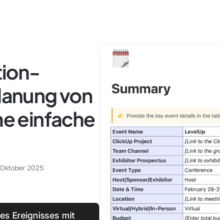
tion-
Planung von
ine einfache
 Oktober 2025
res Ereignisses mit