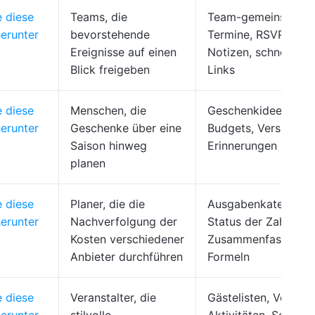
e diese
Teams, die
Team-gemeinsame
erunter
bevorstehende
Termine, RSVP-Links
Ereignisse auf einen
Notizen, schnelle Da
Blick freigeben
Links
e diese
Menschen, die
Geschenkideen mit
erunter
Geschenke über eine
Budgets, Versand u
Saison hinweg
Erinnerungen
planen
e diese
Planer, die die
Ausgabenkategorien
erunter
Nachverfolgung der
Status der Zahlung,
Kosten verschiedener
Zusammenfassunge
Anbieter durchführen
Formeln
e diese
Veranstalter, die
Gästelisten, Verpfle