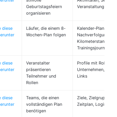
erunter
stilvolle
Aktivitäten, Setup d
Geburtstagsfeiern
Veranstaltungsorts
organisieren
e diese
Läufer, die einem 8-
Kalender-Plan,
erunter
Wochen-Plan folgen
Nachverfolgung de
Kilometerstands,
Trainingsjournal
e diese
Veranstalter
Profile mit Rollen,
erunter
präsentieren
Unternehmen, sozia
Teilnehmer und
Links
Rollen
e diese
Teams, die einen
Ziele, Zielgruppe,
erunter
vollständigen Plan
Zeitplan, Logistik, 
benötigen