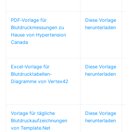
du
PDF-Vorlage für
Diese Vorlage
Se
Blutdruckmessungen zu
herunterladen
Pa
Hause von Hypertension
Sp
Canada
zu
Excel-Vorlage für
Diese Vorlage
Ge
Blutdrucktabellen-
herunterladen
Be
Diagramme von Vertex42
Pr
D
be
Vorlage für tägliche
Diese Vorlage
Pa
Blutdruckaufzeichnungen
herunterladen
Pf
von Template.Net
be