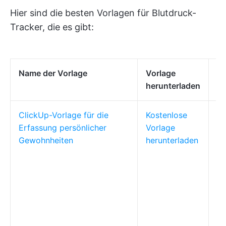
Hier sind die besten Vorlagen für Blutdruck-
Tracker, die es gibt:
Name der Vorlage
Vorlage
Id
herunterladen
ClickUp-Vorlage für die
Kostenlose
Pe
Erfassung persönlicher
Vorlage
g
Gewohnheiten
herunterladen
Ge
en
Pf
Ro
un
me
Fa