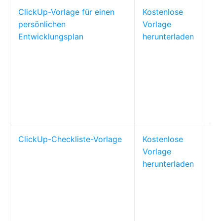
ClickUp-Vorlage für einen
Kostenlose
Pe
persönlichen
Vorlage
Ge
Entwicklungsplan
herunterladen
au
di
ClickUp-Checkliste-Vorlage
Kostenlose
Ei
Vorlage
Te
herunterladen
wö
Bl
Me
Ak
pr