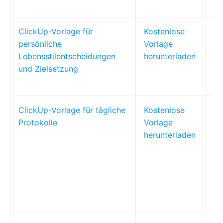
Ko
ClickUp-Vorlage für
Kostenlose
Pe
persönliche
Vorlage
an
Lebensstilentscheidungen
herunterladen
Kr
und Zielsetzung
Le
se
ClickUp-Vorlage für tägliche
Kostenlose
Pr
Protokolle
Vorlage
Pf
herunterladen
me
Fa
Na
Ro
Fo
du