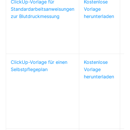
ClickUp-Vorlage für
Kostenlose
Me
Standardarbeitsanweisungen
Vorlage
Fa
zur Blutdruckmessung
herunterladen
Pf
fü
Bl
ClickUp-Vorlage für einen
Kostenlose
Te
Selbstpflegeplan
Vorlage
mi
herunterladen
be
Fe
um
au
be
St
SM