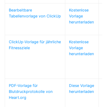
Bearbeitbare
Kostenlose
Pf
Tabellenvorlage von ClickUp
Vorlage
Pe
herunterladen
Da
ClickUp-Vorlage für jährliche
Kostenlose
Pe
Fitnessziele
Vorlage
Pf
herunterladen
Na
la
We
du
PDF-Vorlage für
Diese Vorlage
Pe
Blutdruckprotokolle von
herunterladen
Pf
Heart.org
Na
Bl