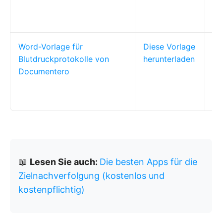
Pr
be
Word-Vorlage für
Diese Vorlage
Pa
Blutdruckprotokolle von
herunterladen
Pf
Documentero
An
de
Un
📖
Lesen Sie auch:
Die besten Apps für die
Zielnachverfolgung (kostenlos und
kostenpflichtig)