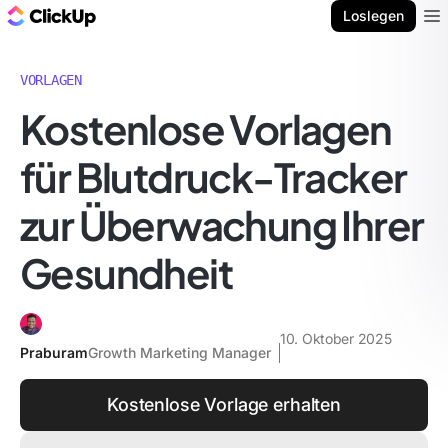
ClickUp Blog
Loslegen
Ope
VORLAGEN
Kostenlose Vorlagen
für Blutdruck-Tracker
zur Überwachung Ihrer
Gesundheit
10. Oktober 2025
Praburam
Growth Marketing Manager
Kostenlose Vorlage erhalten