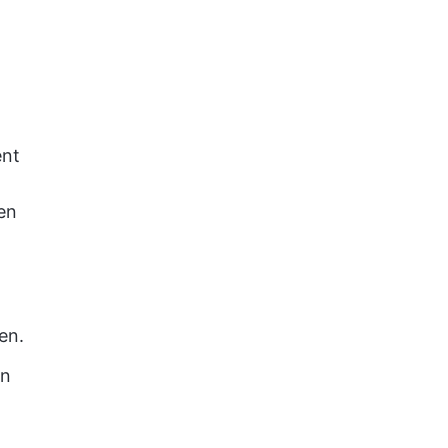
ent
en
en.
on