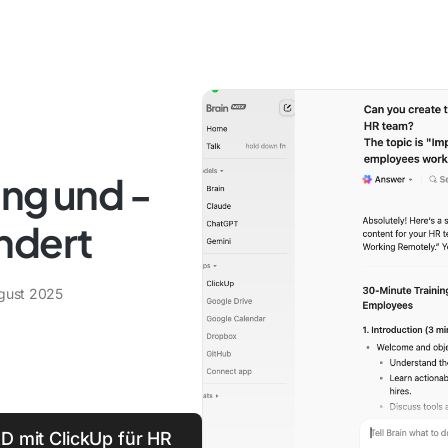
ung und -
ndert
gust 2025
&D mit ClickUp für HR