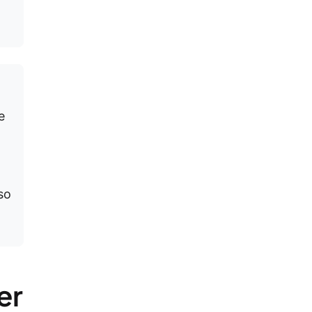
e
so
er