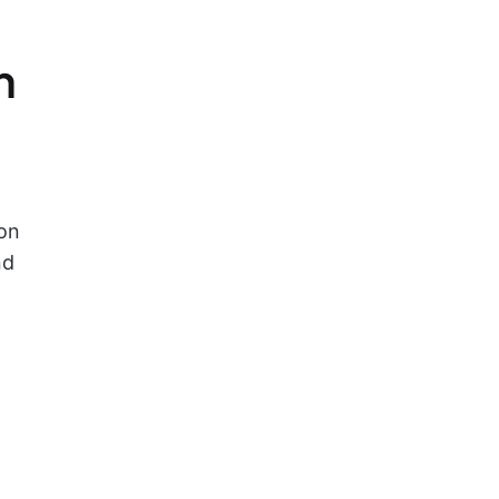
n
ion
nd