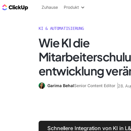
ClickUp Blog
Zuhause
Produkt
KI & AUTOMATISIERUNG
Wie KI die
Mitarbeiterschul
entwicklung verä
Garima Behal
Senior Content Editor
28. Au
Schnellere Integration von KI in L