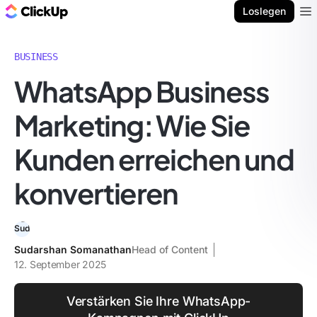
ClickUp Blog
Loslegen
Ope
BUSINESS
WhatsApp Business
Marketing: Wie Sie
Kunden erreichen und
konvertieren
Sudarshan Somanathan
Head of Content
12. September 2025
Verstärken Sie Ihre WhatsApp-