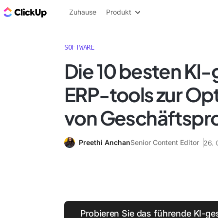
ClickUp Blog
Zuhause
Produkt
SOFTWARE
Die 10 besten KI-
ERP-tools zur Op
von Geschäftspr
Preethi Anchan
Senior Content Editor
26. 
Probieren Sie das führende KI-ges