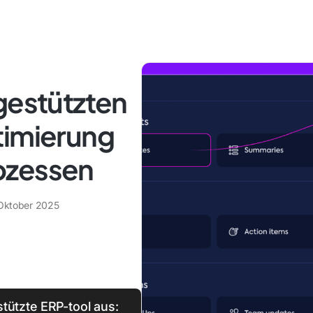
gestützten
timierung
ozessen
Oktober 2025
tützte ERP-tool aus: