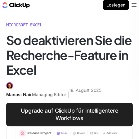
ClickUp Blog
Loslegen
Ope
MICROSOFT EXCEL
So deaktivieren Sie die
Recherche-Feature in
Excel
18. August 2025
Manasi Nair
Managing Editor
Upgrade auf ClickUp für intelligentere
Workflows