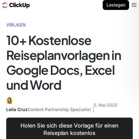
ClickUp Blog
Loslegen
Ope
VORLAGEN
10+ Kostenlose
Reiseplanvorlagen in
Google Docs, Excel
und Word
5. Mai 2025
Leila Cruz
Content Partnership Specialist
Holen Sie sich diese Vorlage für einen
Reiseplan kostenlos