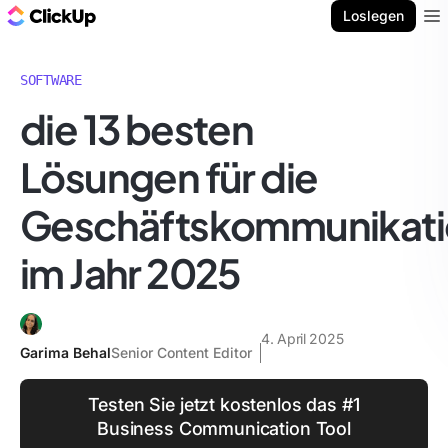
ClickUp Blog
Loslegen
Ope
SOFTWARE
die 13 besten
Lösungen für die
Geschäftskommunikat
im Jahr 2025
4. April 2025
Garima Behal
Senior Content Editor
Testen Sie jetzt kostenlos das #1
Business Communication Tool