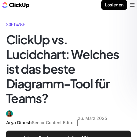
ClickUp Blog
Loslegen
Ope
SOFTWARE
ClickUp vs.
Lucidchart: Welches
ist das beste
Diagramm-Tool für
Teams?
26. März 2025
Arya Dinesh
Senior Content Editor