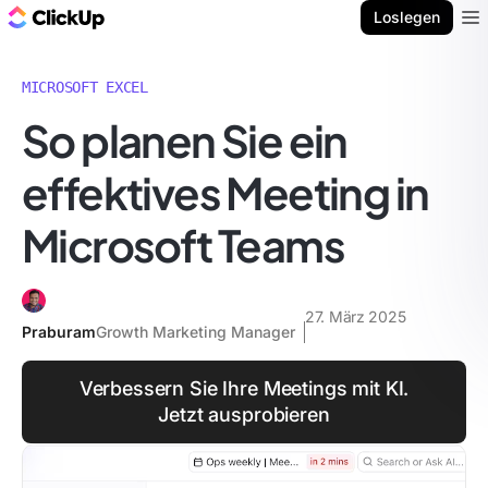
ClickUp Blog
Loslegen
Ope
MICROSOFT EXCEL
So planen Sie ein
effektives Meeting in
Microsoft Teams
27. März 2025
Praburam
Growth Marketing Manager
Verbessern Sie Ihre Meetings mit KI.
Jetzt ausprobieren