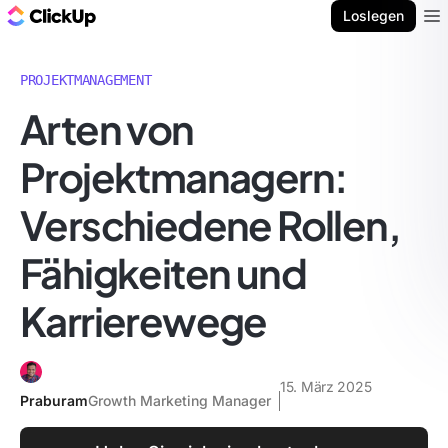
ClickUp Blog
Loslegen
Ope
PROJEKTMANAGEMENT
Arten von
Projektmanagern:
Verschiedene Rollen,
Fähigkeiten und
Karrierewege
15. März 2025
Praburam
Growth Marketing Manager