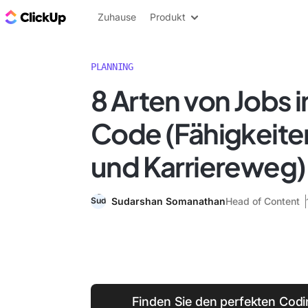
ClickUp Blog
Zuhause
Produkt
PLANNING
8 Arten von Jobs 
Code (Fähigkeite
und Karriereweg)
Sudarshan Somanathan
Head of Content
Finden Sie den perfekten Codi