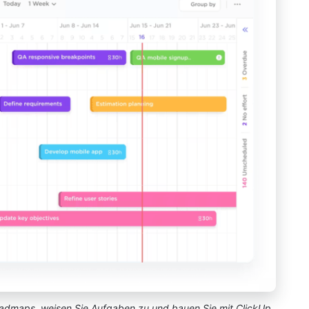
Roadmaps, weisen Sie Aufgaben zu und bauen Sie mit ClickUp