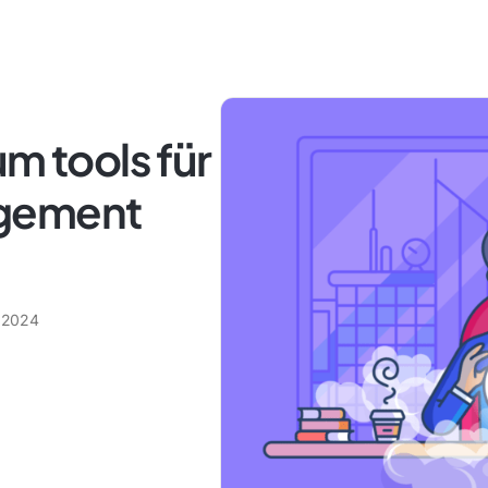
um tools für
agement
 2024