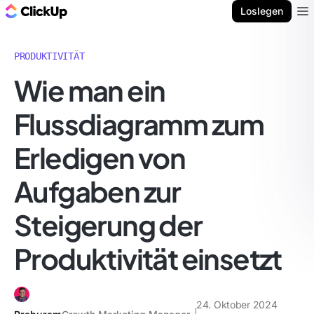
ClickUp Blog
Loslegen
Ope
PRODUKTIVITÄT
Wie man ein
Flussdiagramm zum
Erledigen von
Aufgaben zur
Steigerung der
Produktivität einsetzt
24. Oktober 2024