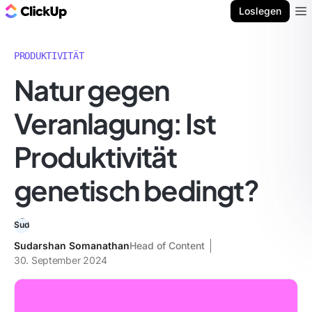
ClickUp Blog
Loslegen
Ope
PRODUKTIVITÄT
Natur gegen
Veranlagung: Ist
Produktivität
genetisch bedingt?
Sudarshan Somanathan
Head of Content
30. September 2024