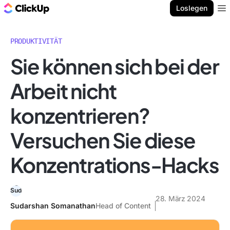
ClickUp Blog
Loslegen
Ope
PRODUKTIVITÄT
Sie können sich bei der
Arbeit nicht
konzentrieren?
Versuchen Sie diese
Konzentrations-Hacks
28. März 2024
Sudarshan Somanathan
Head of Content