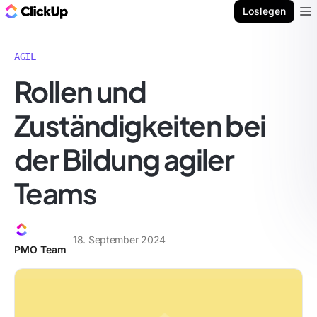
ClickUp Blog
Loslegen
Ope
AGIL
Rollen und
Zuständigkeiten bei
der Bildung agiler
Teams
18. September 2024
PMO Team