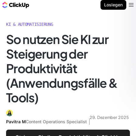
ClickUp Blog
Loslegen
Ope
KI & AUTOMATISIERUNG
So nutzen Sie KI zur
Steigerung der
Produktivität
(Anwendungsfälle &
Tools)
29. Dezember 2025
Pavitra M
Content Operations Specialist