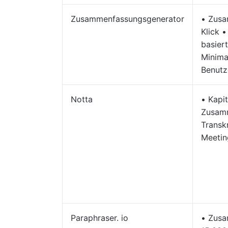
Zusammenfassungsgenerator
• Zusa
Klick •
basier
Minima
Benutz
Notta
• Kapi
Zusamm
Transk
Meetin
Paraphraser. io
• Zusa