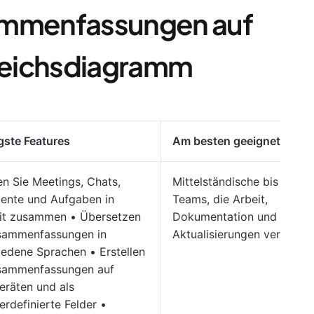
mmenfassungen auf
gleichsdiagramm
gste Features
Am besten geeignet für
en Sie Meetings, Chats,
Mittelständische bis große
nte und Aufgaben in
Teams, die Arbeit,
it zusammen • Übersetzen
Dokumentation und
sammenfassungen in
Aktualisierungen verwalte
iedene Sprachen • Erstellen
sammenfassungen auf
eräten und als
erdefinierte Felder •