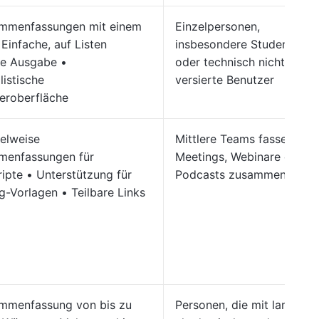
mmenfassungen mit einem
Einzelpersonen,
 Einfache, auf Listen
insbesondere Studenten
te Ausgabe •
oder technisch nicht
listische
versierte Benutzer
eroberfläche
telweise
Mittlere Teams fassen
enfassungen für
Meetings, Webinare oder
ripte • Unterstützung für
Podcasts zusammen
g-Vorlagen • Teilbare Links
mmenfassung von bis zu
Personen, die mit langen,