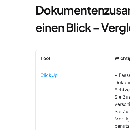
Dokumentenzusa
einen Blick – Ver
Tool
Wichti
ClickUp
• Fass
Dokume
Echtze
Sie Zu
versch
Sie Zu
Mobilg
benutz