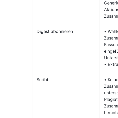
Generi
Aktion
Zusam
Digest abonnieren
• Wähl
Zusamm
Fassen
eingef
Unters
• Extr
Scribbr
• Kein
Zusam
unters
Plagia
Zusamm
herunt