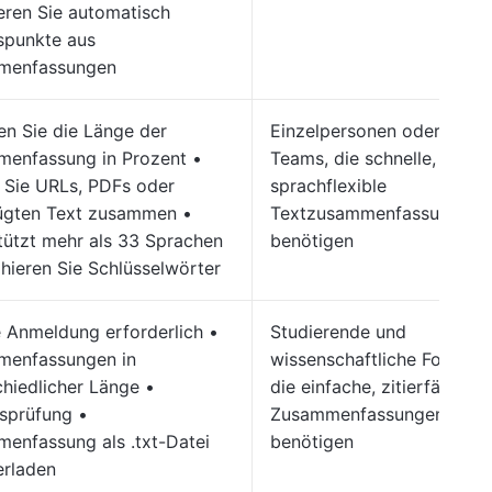
eren Sie automatisch
spunkte aus
menfassungen
en Sie die Länge der
Einzelpersonen oder klein
enfassung in Prozent •
Teams, die schnelle,
 Sie URLs, PDFs oder
sprachflexible
ügten Text zusammen •
Textzusammenfassungen
tützt mehr als 33 Sprachen
benötigen
ahieren Sie Schlüsselwörter
e Anmeldung erforderlich •
Studierende und
menfassungen in
wissenschaftliche Forscher
chiedlicher Länge •
die einfache, zitierfähige
tsprüfung •
Zusammenfassungen
enfassung als .txt-Datei
benötigen
erladen