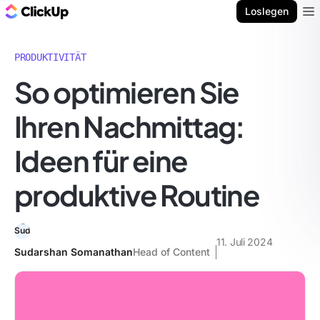
ClickUp Blog
Loslegen
Ope
PRODUKTIVITÄT
So optimieren Sie
Ihren Nachmittag:
Ideen für eine
produktive Routine
11. Juli 2024
Sudarshan Somanathan
Head of Content