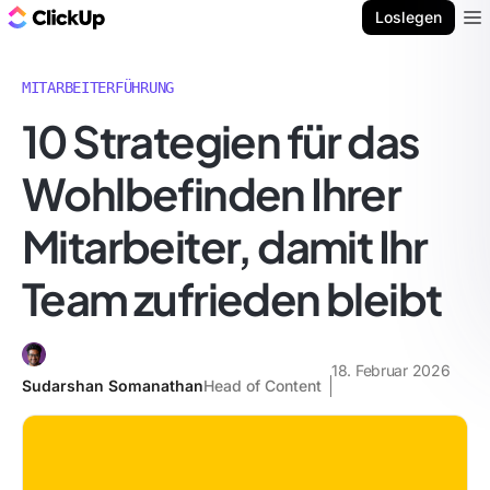
ClickUp Blog
Loslegen
Ope
MITARBEITERFÜHRUNG
10 Strategien für das
Wohlbefinden Ihrer
Mitarbeiter, damit Ihr
Team zufrieden bleibt
18. Februar 2026
Sudarshan Somanathan
Head of Content