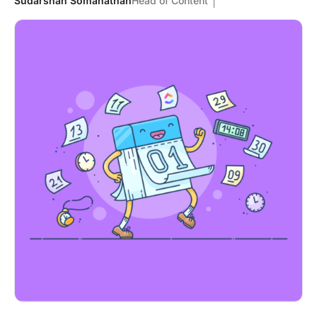
Sudarshan Somanathan
Head of Content