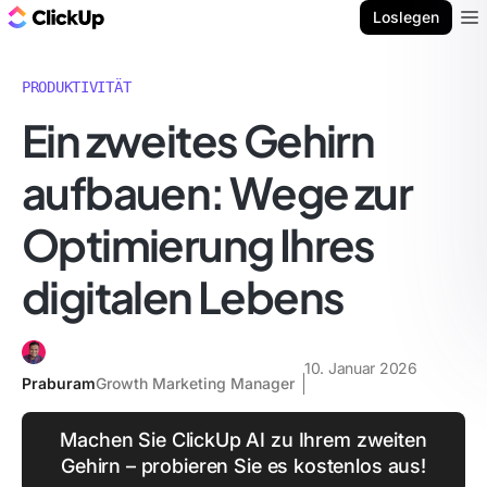
ClickUp Blog
Loslegen
Ope
PRODUKTIVITÄT
Ein zweites Gehirn
aufbauen: Wege zur
Optimierung Ihres
digitalen Lebens
10. Januar 2026
Praburam
Growth Marketing Manager
Machen Sie ClickUp AI zu Ihrem zweiten
Gehirn – probieren Sie es kostenlos aus!