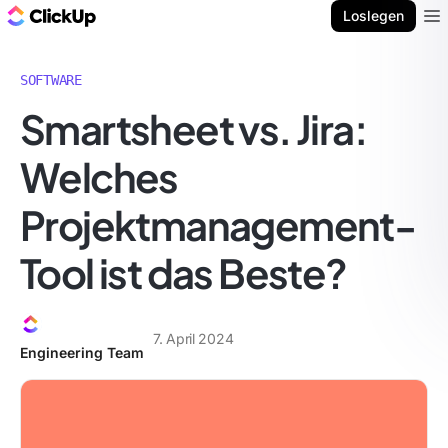
ClickUp Blog
Loslegen
Ope
SOFTWARE
Smartsheet vs. Jira:
Welches
Projektmanagement-
Tool ist das Beste?
7. April 2024
Engineering Team