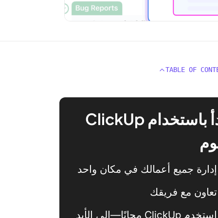
TABLE OF CONT
ابدأ باستخدام ClickUp
وم
إدارة جميع أعمالك في مكان واحد
تعاون مع فريقك
استخدم ClickUp مجانًا—إلى الأبد