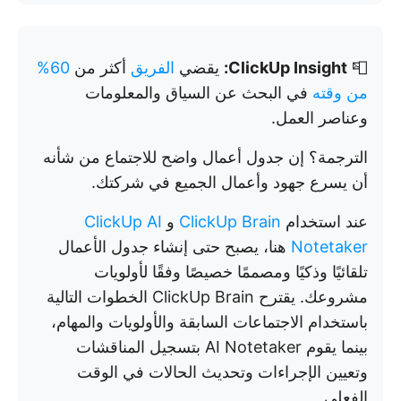
📮
ClickUp Insight:
يقضي
الفريق
أكثر من
60%
من وقته
في البحث عن السياق والمعلومات
وعناصر العمل.
الترجمة؟ إن جدول أعمال واضح للاجتماع من شأنه
أن يسرع جهود وأعمال الجميع في شركتك.
عند استخدام
ClickUp Brain
و
ClickUp AI
Notetaker
هنا، يصبح حتى إنشاء جدول الأعمال
تلقائيًا وذكيًا ومصممًا خصيصًا وفقًا لأولويات
مشروعك. يقترح ClickUp Brain الخطوات التالية
باستخدام الاجتماعات السابقة والأولويات والمهام،
بينما يقوم AI Notetaker بتسجيل المناقشات
وتعيين الإجراءات وتحديث الحالات في الوقت
الفعلي