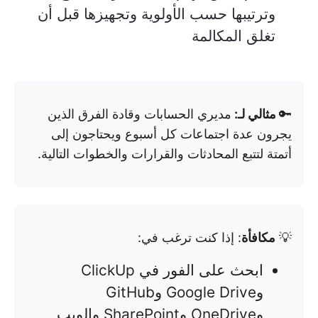
وترتيبها حسب الأولوية وتجهيزها قبل أن
تغلق المكالمة
🔑
مثالي لـ:
مديري الحسابات وقادة الفرق الذين
يجرون عدة اجتماعات كل أسبوع ويحتاجون إلى
أتمتة لتتبع المحادثات والقرارات والخطوات التالية.
💡
مكافأة
: إذا كنت ترغب في:
ابحث على الفور في ClickUp
وGoogle Drive وGitHub
وOneDrive وSharePoint والويب