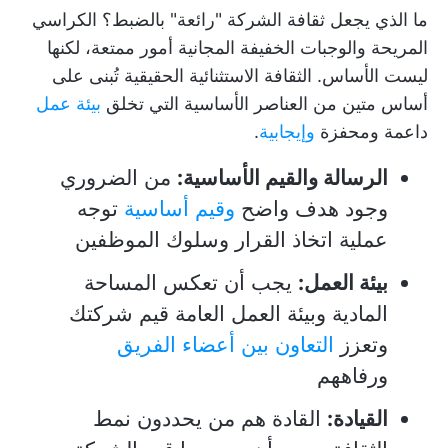
ما الذي يجعل ثقافة الشركة "رائعة" بالضبط؟ الكراسي
المريحة والوجبات الخفيفة المجانية أمور ممتعة، لكنها
ليست الأساس. الثقافة الاستثنائية الحقيقية تُبنى على
أساس متين من العناصر الأساسية التي تخلق
بيئة عمل
داعمة ومحفزة
وإيجابية
.
الرسالة والقيم الأساسية:
من الضروري
وجود هدف واضح
وقيم أساسية
توجه
عملية اتخاذ القرار وسلوك الموظفين
بيئة العمل:
يجب أن تعكس المساحة
المادية وبيئة العمل العامة قيم شركتك
وتعزز
التعاون بين أعضاء الفريق
ورفاههم
القيادة:
القادة هم من يحددون نمط