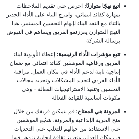
اتبع نهجًا متوازنًا:
احرص على تقديم الملاحظات
بمهارة كقائد انتمائي، وامزج الثناء على الأداء الجدير
بالثناء مع النقد البناء لإلهام التحسين المستمر. هذا
النهج المتوازن يعزز
نمو الفريق
ويساهم في النهوض
برسالة الشركة
تتبع مؤشرات الأداء الرئيسية:
إعطاء الأولوية لبناء
الفريق ورفاهية الموظفين كقائد انتمائي مع ضمان
إنتاجية ثابتة لدعم الأداء في مكان العمل. مراقبة
الأداء الفردي لتحديد المشكلات وتحديد مجالات
التحسين وتنفيذ الاستراتيجيات الفعالة - وهي
مكونات أساسية للقيادة الفعالة
المرونة هي المفتاح:
قم بتمكين فريقك من خلال
منح الحرية الإبداعية والمرونة. شجّع الموظفين
على الاستفادة من خيالهم للتغلب على التحديات
في مكان العمل، وتعزيز ثقافة إيجابية تزدهر فيها