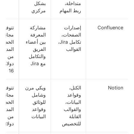
متداخلة،
بشكل
ربط المهام
مركزي
Confluence
إصدارات
مشاركة
تتوفر 
الصفحات،
المعرفة
مجانية؛ 
تكامل Jira،
بين أعضاء
الخطط
القوالب
الفريق
المدفوع
والتكامل
من 5
مع Jira
دولارات
16
Notion
الكتل،
ويكي مرن
تتوفر 
وقواعد
وشامل
مجانية؛ 
البيانات،
للوثائق
الخطط
والقوالب
وقواعد
المدفوع
القابلة
البيانات
من 12
للتخصيص
دولارًا