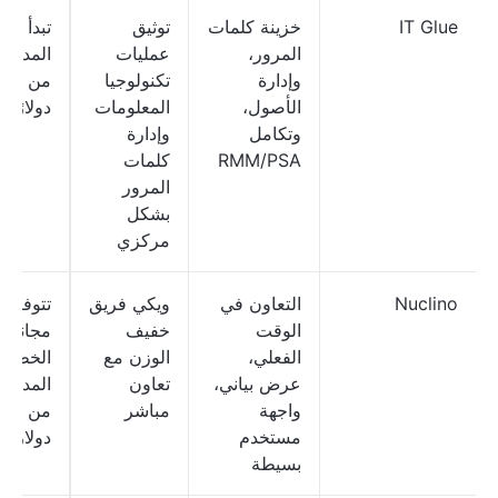
IT Glue
خزينة كلمات
توثيق
تبدأ ال
المرور،
عمليات
المدفوع
وإدارة
تكنولوجيا
من 29
الأصول،
المعلومات
دولارًا
وتكامل
وإدارة
RMM/PSA
كلمات
المرور
بشكل
مركزي
Nuclino
التعاون في
ويكي فريق
تتوفر 
الوقت
خفيف
مجانية؛ 
الفعلي،
الوزن مع
الخطط
عرض بياني،
تعاون
المدفوع
واجهة
مباشر
من 8
مستخدم
دولارات
بسيطة