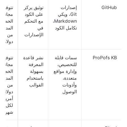
GitHub
إصدارات
توثيق يركز
تتوفر 
Git، ويكي
على الكود
مجانية؛ 
Markdown،
مع التحكم
الخطط
تكامل الكود
في
المدفوع
الإصدارات
من 4
دولارات
ProPofs KB
سمات قابلة
نشر قاعدة
تتوفر 
للتخصيص،
المعرفة
مجانية؛ 
وإدارة مواقع
بسهولة
الخطط
متعددة،
باستخدام
المدفوع
وأذونات
القوالب
من 79
الوصول
دولارًا
أمريكيًا
لكل مؤ
شهريًا