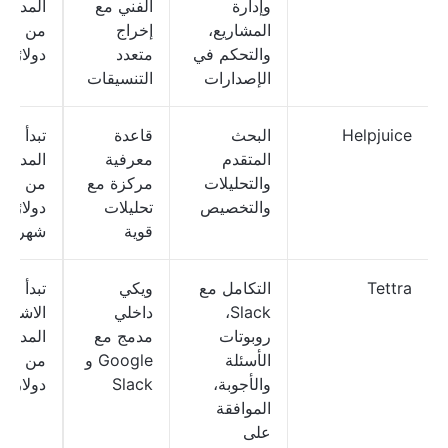
وإدارة
الفني مع
المدفوع
المشاريع،
إخراج
من 75
والتحكم في
متعدد
دولارًا
الإصدارات
التنسيقات
Helpjuice
البحث
قاعدة
تبدأ ال
المتقدم
معرفية
المدفوع
والتحليلات
مركزة مع
من 9
والتخصيص
تحليلات
دولارًا
قوية
شهريًا
Tettra
التكامل مع
ويكي
تبدأ خ
Slack،
داخلي
الاشترا
روبوتات
مدمج مع
المدفوع
الأسئلة
Google و
من 5
والأجوبة،
Slack
دولارات
الموافقة
على