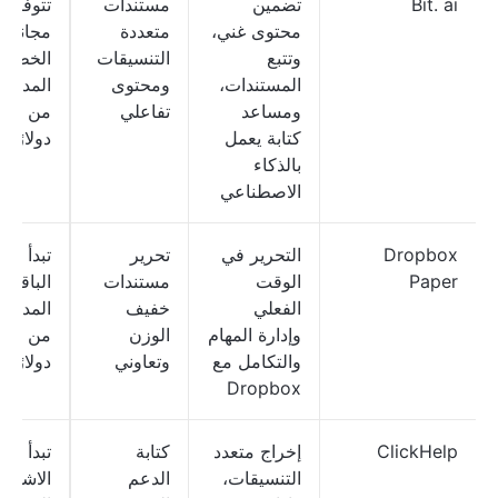
Bit. ai
تضمين
مستندات
تتوفر 
محتوى غني،
متعددة
مجانية؛ 
وتتبع
التنسيقات
الخطط
المستندات،
ومحتوى
المدفوع
ومساعد
تفاعلي
من 12
كتابة يعمل
دولارًا
بالذكاء
الاصطناعي
Dropbox
التحرير في
تحرير
تبدأ أسع
Paper
الوقت
مستندات
الباقات
الفعلي
خفيف
المدفوع
وإدارة المهام
الوزن
من 99
والتكامل مع
وتعاوني
دولارًا
Dropbox
ClickHelp
إخراج متعدد
كتابة
تبدأ خ
التنسيقات،
الدعم
الاشترا