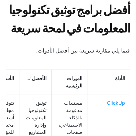
أفضل برامج توثيق تكنولوجيا
المعلومات في لمحة سريعة
فيما يلي مقارنة سريعة بين أفضل الأدوات:
الأداة
الميزات
الأفضل لـ
الأسعار
الرئيسية
ClickUp
مستندات
توثيق
تتوفر 
مدعومة
تكنولوجيا
مجانية؛
بالذكاء
المعلومات
أسعار
الاصطناعي،
وإدارة
مخصصة
صفحات
المشاريع
للمؤس