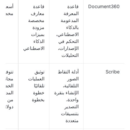
Document360
قاعدة
قاعدة
أسعار
المعرفة
معارف
مخصصة
المدعومة
مخصصة
بالذكاء
مزودة
الاصطناعي،
بميزات
التحكم في
الذكاء
الإصدارات،
الاصطناعي
التحليلات
Scribe
أدلة التقاط
توثيق
تتوفر 
الصور
العمليات
مجانية؛ 
التلقائية،
تلقائيًا
الخطط
الإنشاء بنقرة
خطوة
المدفوع
واحدة،
بخطوة
من 15
التصدير
دولارًا
بتنسيقات
متعددة