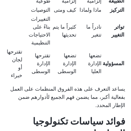
الطبيعة
إلزامية
إلزامية
طوعية
التركيز
ماذا ولماذا
كيف ومتى
التوصيات
التغييرات
تواتر
نادراً ما
كثيراً ما يتم
بناءً على
التغيير
تتغير
تحديثها
الاحتياجات
التنظيمية
تقترحها
تضعها
تضعها
تقترحها
لجان
المسؤولية
الإدارة
الإدارة
الإدارة
أو
العليا
الوسطى
الوسطى
خبراء
يساعد التعرف على هذه الفروق المنظمات على العمل
بفعالية أكبر، مما يضمن فهم الجميع لأدوارهم ضمن
الإطار المحدد.
فوائد سياسات تكنولوجيا