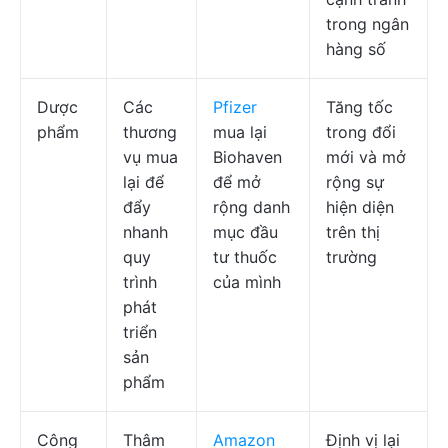
trong ngân
hàng số
Dược
Các
Pfizer
Tăng tốc
phẩm
thương
mua lại
trong đổi
vụ mua
Biohaven
mới và mở
lại để
để mở
rộng sự
đẩy
rộng danh
hiện diện
nhanh
mục đầu
trên thị
quy
tư thuốc
trường
trình
của mình
phát
triển
sản
phẩm
Công
Thâm
Amazon
Định vị lại