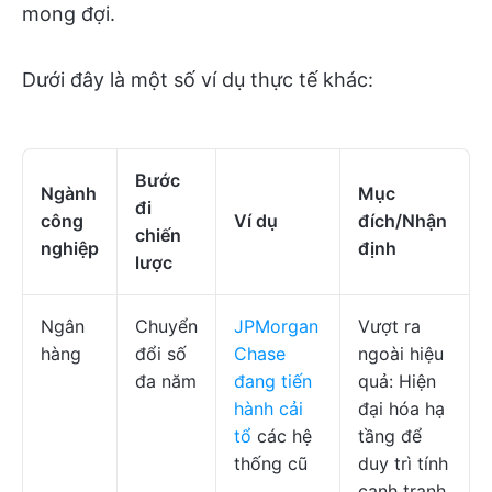
mong đợi.
Dưới đây là một số ví dụ thực tế khác:
Bước
Ngành
Mục
đi
công
Ví dụ
đích/Nhận
chiến
nghiệp
định
lược
Ngân
Chuyển
JPMorgan
Vượt ra
hàng
đổi số
Chase
ngoài hiệu
đa năm
đang tiến
quả: Hiện
hành cải
đại hóa hạ
tổ
các hệ
tầng để
thống cũ
duy trì tính
cạnh tranh