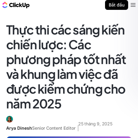
ClickUp Blog
Bắt đầu
Ope
Thực thi các sáng kiến
chiến lược: Các
phương pháp tốt nhất
và khung làm việc đã
được kiểm chứng cho
năm 2025
25 tháng 9, 2025
Arya Dinesh
Senior Content Editor