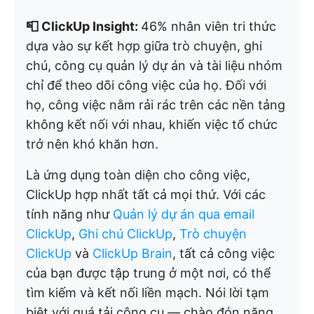
📮 ClickUp Insight:
46% nhân viên tri thức
dựa vào sự kết hợp giữa trò chuyện, ghi
chú, công cụ quản lý dự án và tài liệu nhóm
chỉ để theo dõi công việc của họ. Đối với
họ, công việc nằm rải rác trên các nền tảng
không kết nối với nhau, khiến việc tổ chức
trở nên khó khăn hơn.
Là ứng dụng toàn diện cho công việc,
ClickUp hợp nhất tất cả mọi thứ. Với các
tính năng như
Quản lý dự án qua email
ClickUp
,
Ghi chú ClickUp
,
Trò chuyện
ClickUp
và
ClickUp Brain
, tất cả công việc
của bạn được tập trung ở một nơi, có thể
tìm kiếm và kết nối liền mạch. Nói lời tạm
biệt với quá tải công cụ — chào đón năng